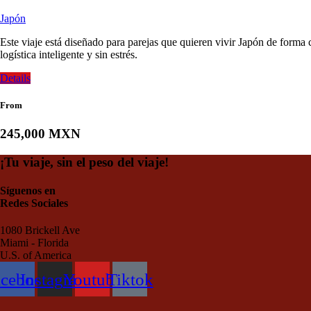
Japón
Este viaje está diseñado para parejas que quieren vivir Japón de forma
logística inteligente y sin estrés.
Details
From
245,000 MXN
¡Tu viaje, sin el peso del viaje!
Síguenos en
Redes Sociales
1080 Brickell Ave
Miami - Florida
U.S. of America
acebook
Instagram
Youtube
Tiktok