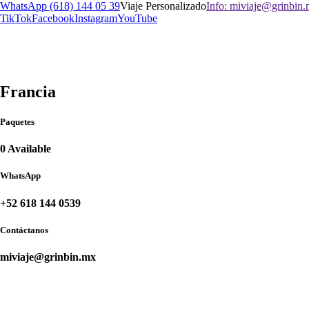
WhatsApp (618) 144 05 39
Viaje Personalizado
Info: miviaje@grinbin
TikTok
Facebook
Instagram
YouTube
Francia
Paquetes
0 Available
WhatsApp
+52 618 144 0539
Contáctanos
miviaje@grinbin.mx